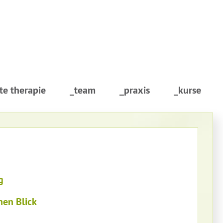
te therapie
_team
_praxis
_kurse
g
nen Blick