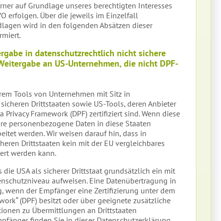
rner auf Grundlage unseres berechtigten Interesses
GVO erfolgen. Über die jeweils im Einzelfall
lagen wird in den folgenden Absätzen dieser
miert.
rgabe in datenschutzrechtlich nicht sichere
 Weitergabe an US-Unternehmen, die nicht DPF-
rem Tools von Unternehmen mit Sitz in
 sicheren Drittstaaten sowie US-Tools, deren Anbieter
Privacy Framework (DPF) zertifiziert sind. Wenn diese
Ihre personenbezogene Daten in diese Staaten
eitet werden. Wir weisen darauf hin, dass in
heren Drittstaaten kein mit der EU vergleichbares
ert werden kann.
 die USA als sicherer Drittstaat grundsätzlich ein mit
enschutzniveau aufweisen. Eine Datenübertragung in
g, wenn der Empfänger eine Zertifizierung unter dem
ork“ (DPF) besitzt oder über geeignete zusätzliche
tionen zu Übermittlungen an Drittstaaten
pfänger finden Sie in dieser Datenschutzerklärung.