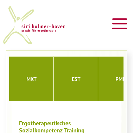
Zum
Inhalt
springen
M
MKT
EST
PMR
Ergotherapeutisches
Sozialkompetenz-Training