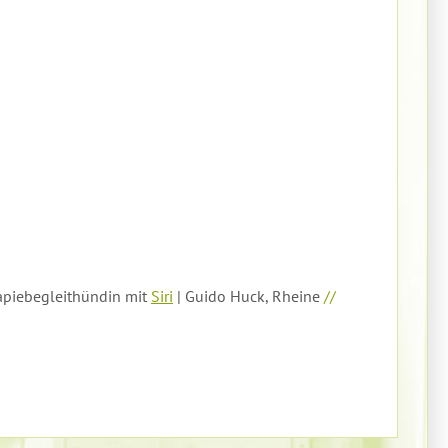
apiebegleithündin mit
Siri
| Guido Huck, Rheine
//