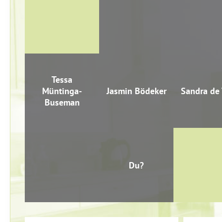
Siri
Ava
Auke
Holmer-Hoven
Tessa
Michae
Müntinga-
Jasmin Bödeker
Sandra de 
Golche
Buseman
Du?