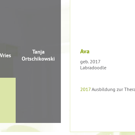
Christina
Duchek
Ava
l
Tanja
Vries
Sunka
rt
Ortschikowski
geb. 2017
Labradoodle
2017
Ausbildung zur Ther