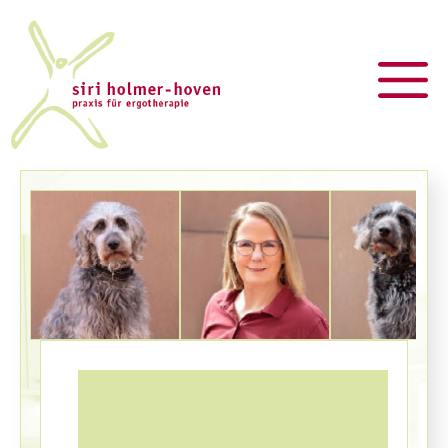
Zum
Inhalt
springen
M
Siri
Ava
Auke
Holmer-Hoven