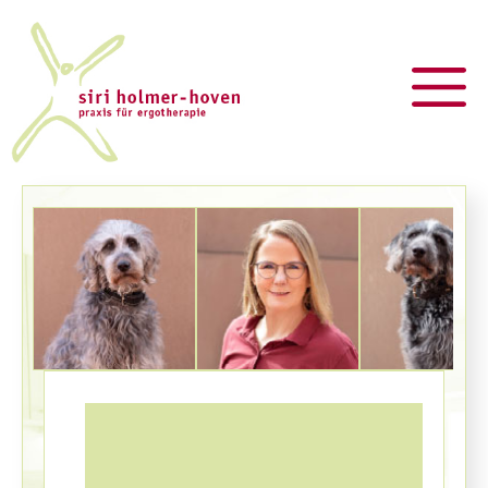
Zum
Inhalt
springen
M
Siri
Ava
Auke
Holmer-Hoven